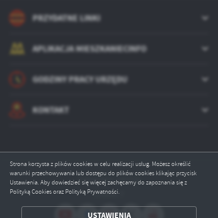
PRZYDATNE LINKI
APLIKACJA MIESZKANIECINFO
GODZINY PRACY URZĘDU
KONTAKT
Strona korzysta z plików cookies w celu realizacji usług. Możesz określić
warunki przechowywania lub dostępu do plików cookies klikając przycisk
Odwiedzin: 242728
Ustawienia. Aby dowiedzieć się więcej zachęcamy do zapoznania się z
Polityką Cookies oraz Polityką Prywatności.
Online: 7
ZAPISZ WYBRANE
USTAWIENIA