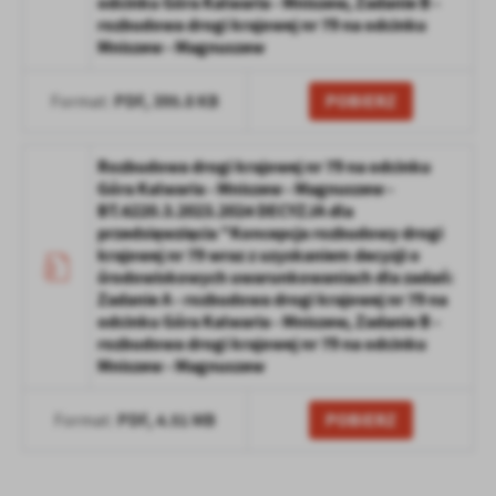
odcinku Góra Kalwaria - Mniszew, Zadanie B -
rozbudowa drogi krajowej nr 79 na odcinku
Mniszew - Magnuszew
PDF,
395.8 KB
POBIERZ
Format:
Rozbudowa drogi krajowej nr 79 na odcinku
Góra Kalwaria - Mniszew - Magnuszew -
BT.6220.3.2023.2024 DECYZJA dla
przedsięwzięcia "Koncepcja rozbudowy drogi
krajowej nr 79 wraz z uzyskaniem decyzji o
środowiskowych uwarunkowaniach dla zadań:
Zadanie A - rozbudowa drogi krajowej nr 79 na
odcinku Góra Kalwaria - Mniszew, Zadanie B -
rozbudowa drogi krajowej nr 79 na odcinku
Mniszew - Magnuszew
PDF,
4.51 MB
POBIERZ
Format: