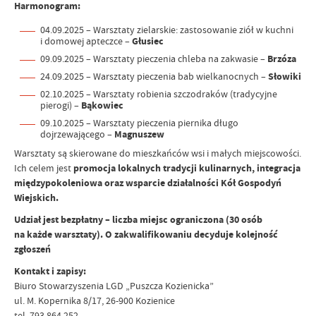
Harmonogram:
04.09.2025 – Warsztaty zielarskie: zastosowanie ziół w kuchni
i domowej apteczce –
Głusiec
09.09.2025 – Warsztaty pieczenia chleba na zakwasie –
Brzóza
24.09.2025 – Warsztaty pieczenia bab wielkanocnych –
Słowiki
02.10.2025 – Warsztaty robienia szczodraków (tradycyjne
pierogi) –
Bąkowiec
09.10.2025 – Warsztaty pieczenia piernika długo
dojrzewającego –
Magnuszew
Warsztaty są skierowane do mieszkańców wsi i małych miejscowości.
Ich celem jest
promocja lokalnych tradycji kulinarnych, integracja
międzypokoleniowa oraz wsparcie działalności Kół Gospodyń
Wiejskich.
Udział jest bezpłatny – liczba miejsc ograniczona (30 osób
na każde warsztaty). O zakwalifikowaniu decyduje kolejność
zgłoszeń
Kontakt i zapisy:
Biuro Stowarzyszenia LGD „Puszcza Kozienicka”
ul. M. Kopernika 8/17, 26-900 Kozienice
tel. 793 864 252